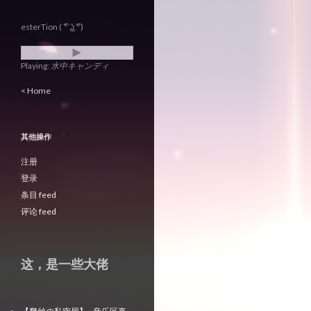
esterTion ( ͡° ͜ʖ ͡°)
Playing:
水中キャンディ
< Home
其他操作
注册
登录
条目 feed
评论 feed
这，是一些大佬