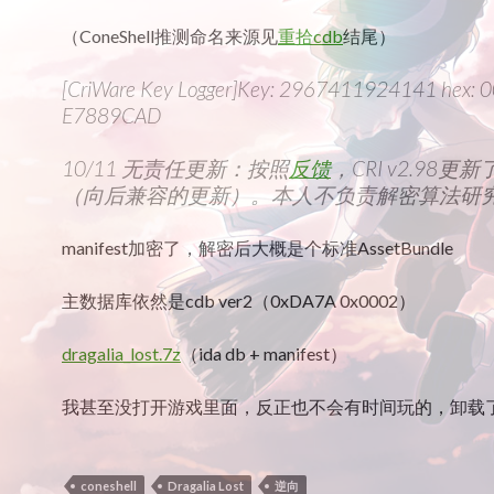
（ConeShell推测命名来源见
重拾cdb
结尾）
[CriWare Key Logger]Key: 2967411924141 hex:
E7889CAD
10/11 无责任更新：按照
反馈
，CRI v2.98
（向后兼容的更新）。本人不负责解密算法研
manifest加密了，解密后大概是个标准AssetBundle
主数据库依然是cdb ver2（0xDA7A 0x0002）
dragalia_lost.7z
（ida db + manifest）
我甚至没打开游戏里面，反正也不会有时间玩的，卸载
coneshell
Dragalia Lost
逆向