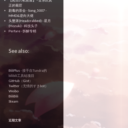
【爬丝の私密屋】 - 音乐区真
正的菊苣
剧毒的茶会 - Song_5007 -
MMD&逆向大佬
头蟹床(Headcrabbed) - 星月
(Hozuki) - 科技头子
Perfare - 拆解专精
See also:
BiliPlus
- 接手自Tundra的
bilibili工具站项目
GitHub
（
Gist
）
Twitter
（无情的すきbot）
Weibo
BiliBili
Steam
近期文章