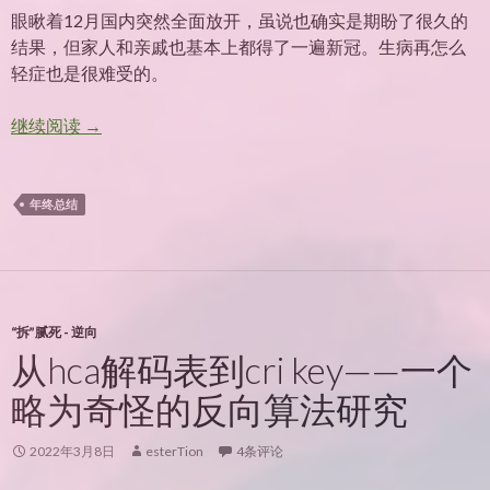
眼瞅着12月国内突然全面放开，虽说也确实是期盼了很久的
结果，但家人和亲戚也基本上都得了一遍新冠。生病再怎么
轻症也是很难受的。
2022年终
继续阅读
→
年终总结
“拆”腻死 - 逆向
从hca解码表到cri key——一个
略为奇怪的反向算法研究
2022年3月8日
esterTion
4条评论