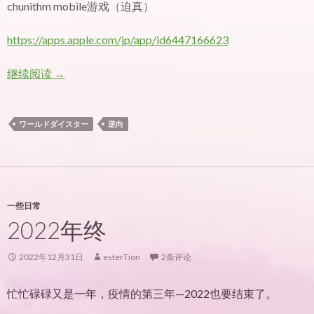
chunithm mobile游戏（迫真）
https://apps.apple.com/jp/app/id6447166623
谱面粗看 – 世界大明星梦幻星辰
继续阅读
→
ワールドダイスター
逆向
一些日常
2022年终
2022年12月31日
esterTion
2条评论
忙忙碌碌又是一年，疫情的第三年—2022也要结束了。