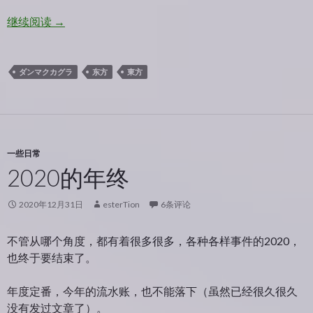
东方弹幕神乐
继续阅读
→
ダンマクカグラ
东方
東方
一些日常
2020的年终
2020年12月31日
esterTion
6条评论
不管从哪个角度，都有着很多很多，各种各样事件的2020，
也终于要结束了。
年度定番，今年的流水账，也不能落下（虽然已经很久很久
没有发过文章了）。