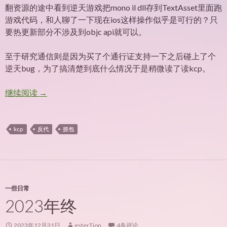
翻资源的途中看到逆天游戏把mono il dll存到TextAsset里面跑
游戏代码，和人聊了一下现在ios这样操作似乎是可行的？只
要热更新部分不涉及到objc api就可以。
至于研究通信则是因为买了个通行证支持一下之后碰上了个
逆天bug，为了搞清楚到底什么情况于是稍微读了读kcp。
kcp反代抓包实践
继续阅读
→
kcp
反代
抓包
一些日常
2023年终
2023年12月31日
esterTion
4条评论