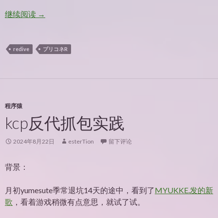
PRCN – 反数据挖掘新时代
继续阅读
→
redive
プリコネR
程序猿
kcp反代抓包实践
2024年8月22日
esterTion
留下评论
背景：
月初yumesute季常退坑14天的途中，看到了
MYUKKE.发的新
歌
，看着游戏稍微有点意思，就试了试。