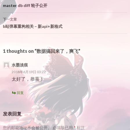
章
master db diff 轮子公开
导
下一文章
航
b站弹幕重构相关 – 新api+新格式
1 thoughts on “数据搞回来了，爽飞”
水墨淡痕
2018年6月19日 03:22
太好了，恭喜！
回复
发表回复
您的邮箱地址不会被公开。
必填项已用
*
标注