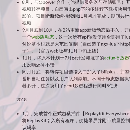
8月，与@power 合作（他提供服务器与存储账号）
视频转存项目，自己写出php下的多线程下载模块用
影响。项目断断续续持续到11月初才完成，期间共计
视频
9月月底到10月，在B站更新app新版动态后不久，
一个
web版动态
，这一次所有api转发使用全部用了lu
然说基本也就是大范围复制（自己造了ngx-lua下htt
子）。【官方web版与11月中旬上线】
11月，将原本计划于7月份开发却坑了的
acfun播放器
用反响还算不错
同月月底，将转存项目链接入口加入了biliplus，并
番剧自动任务以及用户队列添加。不同于静态数据执
器多开，这次换用了pcntl多进程进行同时5任务
2018
1月，完成首个正式越狱插件【ReplayKit Everywhe
将ReplayKit引入所有程序，便捷录屏并附带质量控
认码率