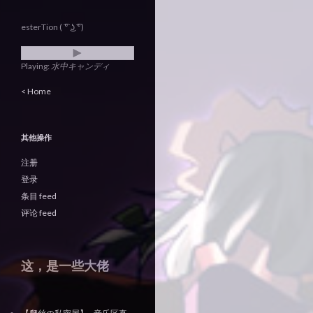
esterTion ( ͡° ͜ʖ ͡°)
Playing:
水中キャンディ
< Home
其他操作
注册
登录
条目 feed
评论 feed
这，是一些大佬