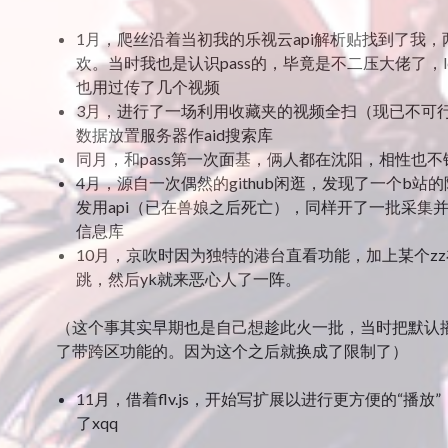
1月，爬丝沿着当初我的乐视云api解析贴找到了我，
欢。当时我也是认识pass的，毕竟是不二压大佬了，let
也用过传了几个视频
3月，进行了一场利用收藏夹的视频全扫（现已不可
数据放置服务器作aid搜索库
同月，和pass第一次面基，俩人都在沈阳，相性也不
4月，源自一次偶然的github闲逛，发现了一个b站
发用api（已在兽娘之后死亡），同样开了一批采集并添
信息库
10月，京吹时因为独特的港台直看功能，加上某个zz
跳，然后yk就来恶心人了一阵。
（这个事其实早期也是自己想趁此火一批，当时把默认
了带跨区功能的。因为这个之后就换成了限制了）
11月，借着flv.js，开始写扩展以进行更方便的“播放
了xqq