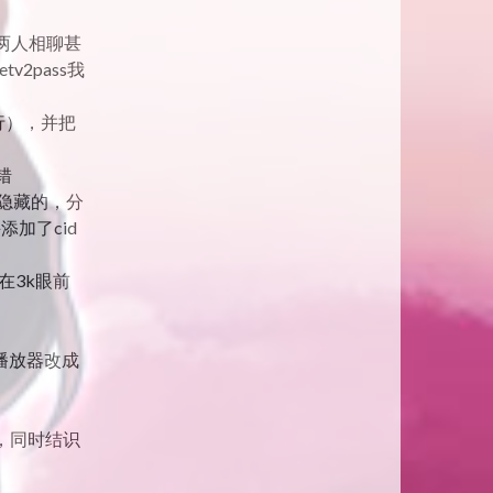
两人相聊甚
v2pass我
行），并把
错
的隐藏的，分
加了cid
在3k眼前
播放器改成
”，同时结识