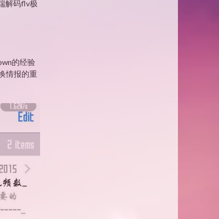
解码flv极
own的经验
换情报的重