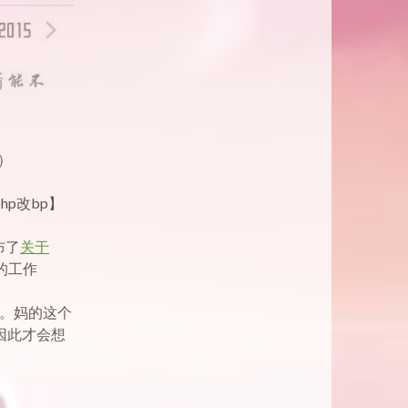
）
p改bp】
布了
关于
的工作
入狱。妈的这个
因此才会想