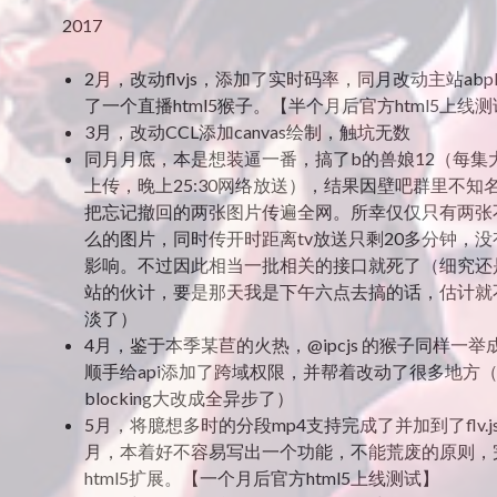
2017
2月，改动flvjs，添加了实时码率，同月改动主站abpl
了一个直播html5猴子。【半个月后官方html5上线
3月，改动CCL添加canvas绘制，触坑无数
同月月底，本是想装逼一番，搞了b的兽娘12（每集
上传，晚上25:30网络放送），结果因壁吧群里不知
把忘记撤回的两张图片传遍全网。所幸仅仅只有两张
么的图片，同时传开时距离tv放送只剩20多分钟，
影响。不过因此相当一批相关的接口就死了（细究还
站的伙计，要是那天我是下午六点去搞的话，估计就
淡了）
4月，鉴于本季某苣的火热，@ipcjs 的猴子同样一
顺手给api添加了跨域权限，并帮着改动了很多地方
blocking大改成全异步了）
5月，将臆想多时的分段mp4支持完成了并加到了flv.j
月，本着好不容易写出一个功能，不能荒废的原则，
html5扩展。【一个月后官方html5上线测试】