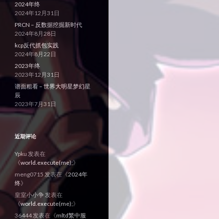
2024年终
2024年12月31日
PRCN – 反数据挖掘新时代
2024年8月28日
kcp反代抓包实践
2024年8月22日
2023年终
2023年12月31日
谱面粗看 – 世界大明星梦幻星
辰
2023年7月31日
近期评论
Ypku
发表在
《
world.execute(me);
》
meng0715
发表在《
2024年
终
》
皇室小小争
发表在
《
world.execute(me);
》
36444
发表在《
mltd繁中服