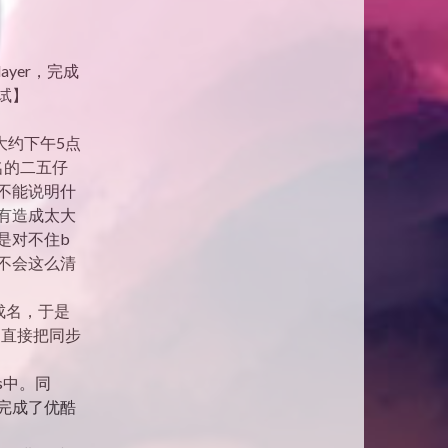
ayer，完成
测试】
大约下午5点
名的二五仔
不能说明什
没有造成太大
是对不住b
不会这么清
举成名，于是
（直接把同步
s中。同
完成了优酷