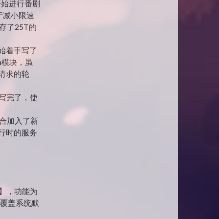
开始进行番剧
于减小限速
存了25T的
开始着手写了
a模块，虽
p请求的轮
写完了，使
整合加入了新
行时的服务
re】，功能为
制覆盖系统默