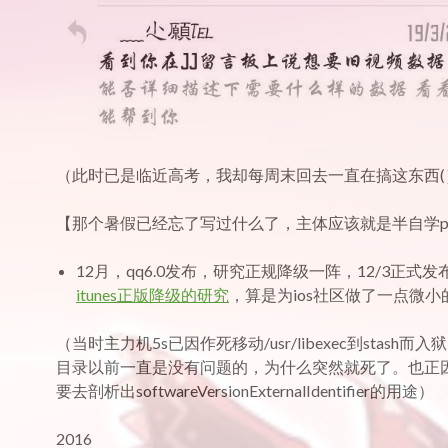
（此时已是临近高考，我却每周末回去一直在搞这东西(
【那个暑假已经忘了写过什么了，主体应该就是半自学ph
12月，qq6.0发布，研究正规降级一阵，12/3正式发
itunes正版降级的研究
，算是为ios社区做了一点微小
（当时主力机5s已因作死移动/usr/libexec到stash而
目录以前一直是没有问题的，为什么突然就死了。也正
要去剖析出softwareVersionExternalIdentifier的用途）
2016