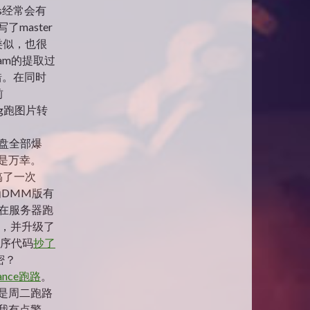
s经常会有
master
ss类似，也很
eam的提取过
错。在同时
前
peg跑图片转
硬盘全部爆
是万幸。
搞了一次
DMM版有
以在服务器跑
壳，并升级了
程序代码
抄了
密？
mance跑路
。
是周二跑路
我有点警