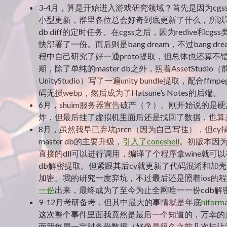
3-4月，算是开始进入游戏研究领域？首先是因为cgs
小型更新，群里各位总会好奇到底更新了什么，所以写了
db diff的定时任务。在cgss之后，因为redive和cg
快部署了一份。而后则是bang dream，不过bang dr
程中自己研究了好一通proto提取，但总体也还算不
期，除了单纯的master db之外，照着AssetStudio（
UnityStudio）写了一遍unity bundle提取，配合ffm
码无损webp，然后成为了Hatsune’s Notes的后端。
6月，shuim服务器宣告破产（？）。刚开始说的是
炸，但最后挂了虚拟机里面后还是找回了数据，也算
8月，虽然我早已弃坑prcn（因为自己写挂），但cy
master db的主要升级，
引入了coneshell
。初版本因为
直接的dll可以进行调用，编译了个程序拿wine就可
db解密提取。但紧跟其后cy就更新了代码混淆和加
加密。我的研究一度弃坑，不过最后还是照着ios的
一份
出来，最终成为了至今为止全网唯一一份cdb解
9-12月考研备考，但其中最大的事情就是年底
hifor
这次整个事件里面我竟然是最后一个知道的，万幸的
而我每周一定时备份数据（好像是很久之前几次挂让