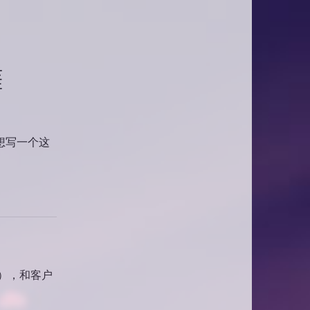
涯
想写一个这
弃），和客户