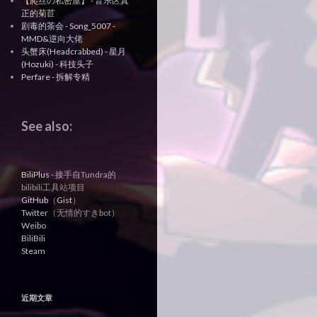
【爬丝の私密屋】 - 音乐区真
正的菊苣
剧毒的茶会 - Song_5007 -
MMD&逆向大佬
头蟹床(Headcrabbed) - 星月
(Hozuki) - 科技头子
Perfare - 拆解专精
See also:
BiliPlus
- 接手自Tundra的
bilibili工具站项目
GitHub
（
Gist
）
Twitter
（无情的すきbot）
Weibo
BiliBili
Steam
近期文章