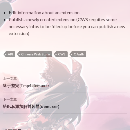
Edit information about an extension
Publish a newly created extension (CWS requites some
necessary infos to be filled up before you can publish a new
extension)
API
Chrome Web Store
CWS
OAuth
文
上一文章
章
终于整完了mp4 demuxer
导
下一文章
航
给flv.js添加解封装器(demuxer)