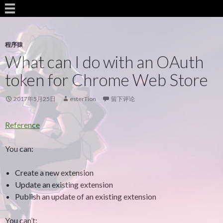
程序猿
What can I do with an OAuth
token for Chrome Web Store
2017年5月25日
esterTion
留下评论
Reference
You can:
Create a new extension
Update an existing extension
Publish an update of an existing extension
You can’t: