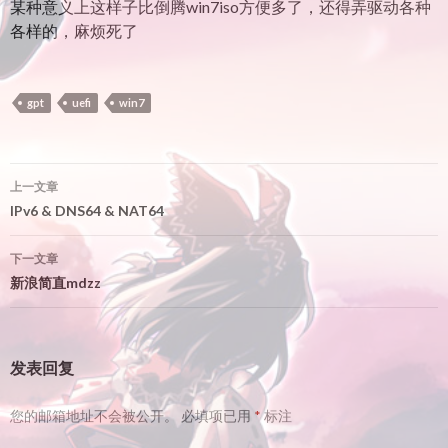
某种意义上这样子比倒腾win7iso方便多了，还得弄驱动各种
各样的，麻烦死了
gpt
uefi
win7
文
上一文章
章
IPv6 & DNS64 & NAT64
导
下一文章
航
新浪简直mdzz
发表回复
您的邮箱地址不会被公开。
必填项已用
*
标注