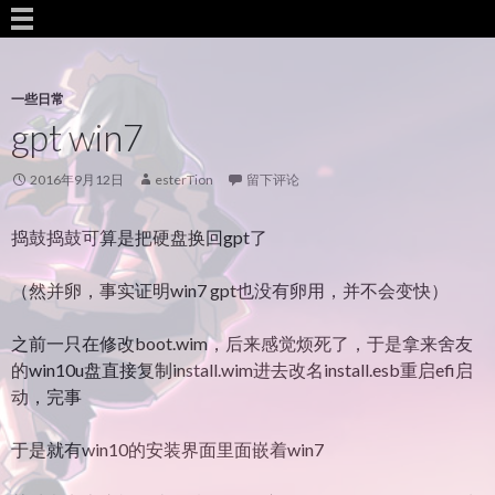
一些日常
gpt win7
2016年9月12日
esterTion
留下评论
捣鼓捣鼓可算是把硬盘换回gpt了
（然并卵，事实证明win7 gpt也没有卵用，并不会变快）
之前一只在修改boot.wim，后来感觉烦死了，于是拿来舍友
的win10u盘直接复制install.wim进去改名install.esb重启efi启
动，完事
于是就有win10的安装界面里面嵌着win7