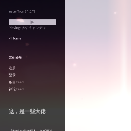
esterTion ( ͡° ͜ʖ ͡°)
Playing:
水中キャンディ
< Home
其他操作
注册
登录
条目 feed
评论 feed
这，是一些大佬