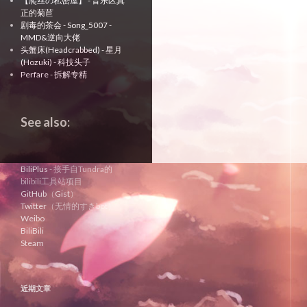
【爬丝の私密屋】 - 音乐区真
正的菊苣
剧毒的茶会 - Song_5007 -
MMD&逆向大佬
头蟹床(Headcrabbed) - 星月
(Hozuki) - 科技头子
Perfare - 拆解专精
See also:
BiliPlus
- 接手自Tundra的
bilibili工具站项目
GitHub
（
Gist
）
Twitter
（无情的すきbot）
Weibo
BiliBili
Steam
近期文章