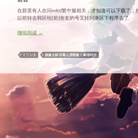
在群里有人在问mltd繁中服相关，才知道可以下载了，然后i
以前转去韩区给[前]舍友的号又转到港区下程序去了
mltd繁中服 API速览
继续阅读
→
ミリシタ
偶像大師 百萬人演唱會！ 劇場時光