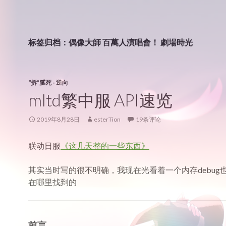
标签归档：偶像大師 百萬人演唱會！ 劇場時光
“拆”腻死 - 逆向
mltd繁中服 API速览
2019年8月28日
esterTion
19条评论
联动日服
《这几天整的一些东西》
其实当时写的很不明确，我现在光看着一个内存debug
在哪里找到的
前言